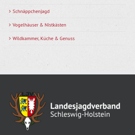
Schnäppchenjagd
Vogelhäuser & Nistkästen
Wildkammer, Küche & Genuss