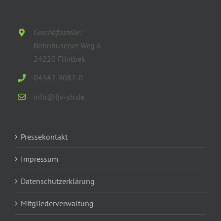
Geschäftsstelle:
Böhnhusener Weg 6
24220 Flintbek
04347-9087-0
info@ljv-sh.de
Pressekontakt
Impressum
Datenschutzerklärung
Mitgliederverwaltung