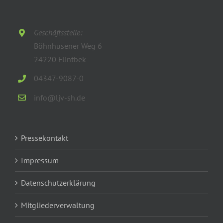
Geschäftsstelle:
Böhnhusener Weg 6
24220 Flintbek
04347-9087-0
info@ljv-sh.de
Pressekontakt
Impressum
Datenschutzerklärung
Mitgliederverwaltung