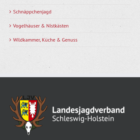
Schnäppchenjagd
Vogelhäuser & Nistkästen
Wildkammer, Küche & Genuss