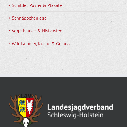
Schilder, Poster & Plakate
Schnäppchenjagd
Vogelhäuser & Nistkästen
Wildkammer, Küche & Genuss