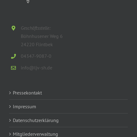
Geschäftsstelle:
Böhnhusener Weg 6
24220 Flintbek
04347-9087-0
info@ljv-sh.de
Pressekontakt
Impressum
Datenschutzerklärung
Mitgliederverwaltung