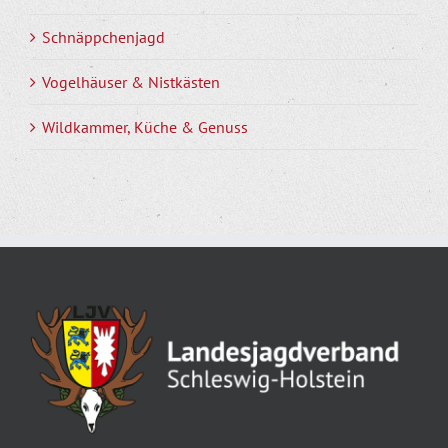
Schnäppchenjagd
Vogelhäuser & Nistkästen
Wildkammer, Küche & Genuss