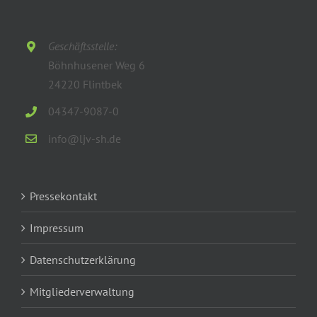
Geschäftsstelle:
Böhnhusener Weg 6
24220 Flintbek
04347-9087-0
info@ljv-sh.de
Pressekontakt
Impressum
Datenschutzerklärung
Mitgliederverwaltung