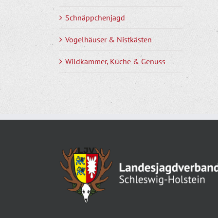
Schnäppchenjagd
Vogelhäuser & Nistkästen
Wildkammer, Küche & Genuss