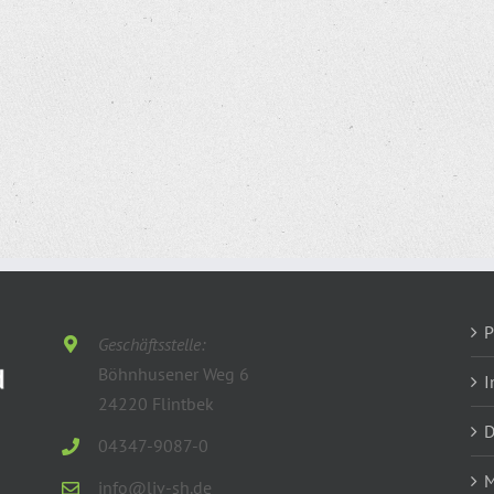
P
Geschäftsstelle:
Böhnhusener Weg 6
I
24220 Flintbek
D
04347-9087-0
M
info@ljv-sh.de