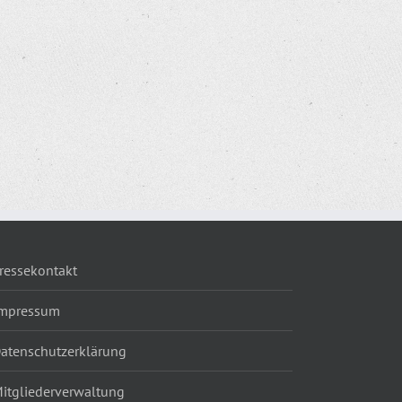
ressekontakt
mpressum
atenschutzerklärung
itgliederverwaltung