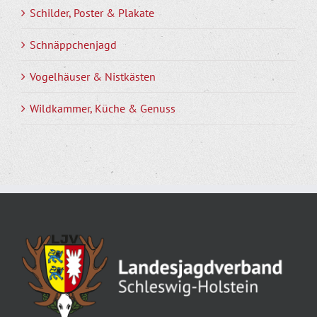
Schilder, Poster & Plakate
Schnäppchenjagd
Vogelhäuser & Nistkästen
Wildkammer, Küche & Genuss