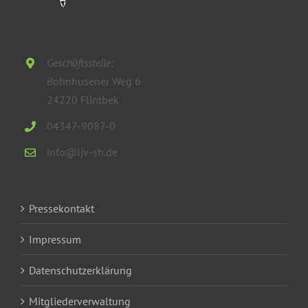
Geschäftsstelle:
Böhnhusener Weg 6
24220 Flintbek
04347-9087-0
info@ljv-sh.de
Pressekontakt
Impressum
Datenschutzerklärung
Mitgliederverwaltung