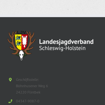
Geschäftsstelle:
Böhnhusener Weg 6
24220 Flintbek
04347-9087-0