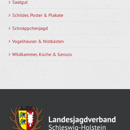
Saatgut
Schilder, Poster & Plakate
Schnäppchenjagd
Vogelhäuser & Nistkästen
Wildkammer, Küche & Genuss