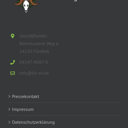
Geschäftsstelle:
Böhnhusener Weg 6
24220 Flintbek
04347-9087-0
info@ljv-sh.de
Pressekontakt
Impressum
Datenschutzerklärung