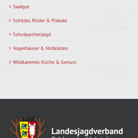
Saatgut
Schilder, Poster & Plakate
Schnäppchenjagd
Vogelhäuser & Nistkästen
Wildkammer, Küche & Genuss