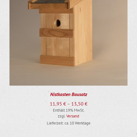
DIESES PRODUKT WEIST MEHRERE VARIANTEN AUF. DIE OPTIONEN KÖNNEN AUF DER PRODUKTSEITE GEWÄHLT WERDEN
Nistkasten Bausatz
Preisspanne:
11,95
€
–
13,50
€
Enthält 19% MwSt.
11,95 €
zzgl.
Versand
bis
Lieferzeit: ca. 10 Werktage
13,50 €