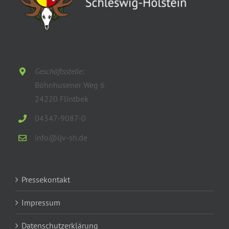
Geschäftsstelle:
Böhnhusener Weg 6
24220 Flintbek
04347-9087-0
info@ljv-sh.de
Pressekontakt
Impressum
Datenschutzerklärung