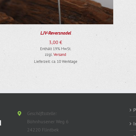
LJV-Reversnadel
3,00
€
Enthält 19% MwSt.
zzgl.
Versand
Lieferzeit: ca. 10 Werktage
P
Geschäftsstelle:
Böhnhusener Weg 6
I
24220 Flintbek