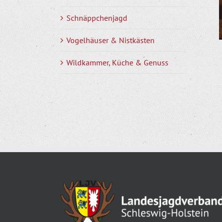
Schnäppchenjagd
Vogelhäuser & Nistkästen
Wildkammer, Küche & Genuss