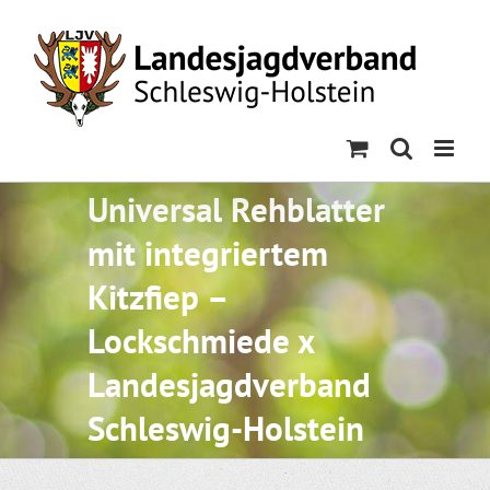
Skip
to
content
Universal Rehblatter
mit integriertem
Kitzfiep –
Lockschmiede x
Landesjagdverband
Schleswig-Holstein