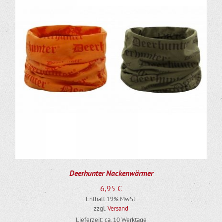
DIESES PRODUKT WEIST MEHRERE VARIANTEN AUF. DIE OPTIONEN KÖNNEN AUF DER PRODUKTSEITE GEWÄHLT WERDEN
Deerhunter Nackenwärmer
6,95
€
Enthält 19% MwSt.
zzgl.
Versand
Lieferzeit: ca. 10 Werktage