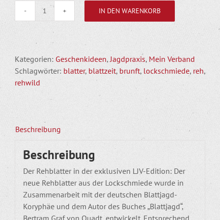
IN DEN WARENKORB
Universal
Rehblatter
mit
integriertem
Kategorien:
Geschenkideen
,
Jagdpraxis
,
Mein Verband
Kitzfiep
Schlagwörter:
blatter
,
blattzeit
,
brunft
,
lockschmiede
,
reh
,
-
rehwild
Lockschmiede
x
Landesjagdverband
Schleswig-
Beschreibung
Holstein
Menge
Beschreibung
Der Rehblatter in der exklusiven LJV-Edition: Der
neue Rehblatter aus der Lockschmiede wurde in
Zusammenarbeit mit der deutschen Blattjagd-
Koryphäe und dem Autor des Buches „Blattjagd“,
Bertram Graf von Quadt, entwickelt. Entsprechend