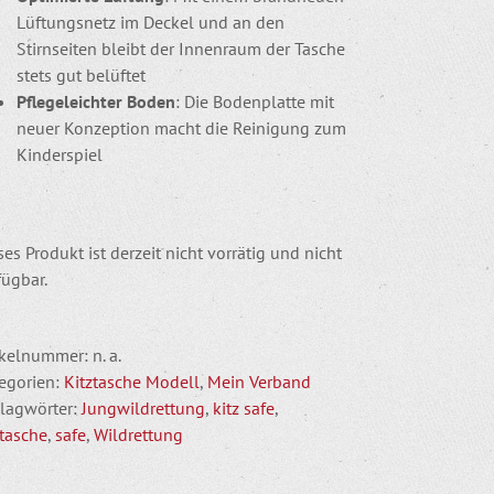
Lüftungsnetz im Deckel und an den
Stirnseiten bleibt der Innenraum der Tasche
stets gut belüftet
Pflegeleichter Boden
: Die Bodenplatte mit
neuer Konzeption macht die Reinigung zum
Kinderspiel
ses Produkt ist derzeit nicht vorrätig und nicht
fügbar.
ikelnummer:
n. a.
egorien:
Kitztasche Modell
,
Mein Verband
lagwörter:
Jungwildrettung
,
kitz safe
,
ztasche
,
safe
,
Wildrettung