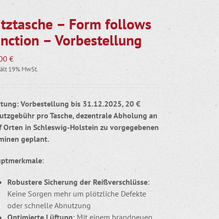
itztasche – Form follows
unction – Vorbestellung
,00
€
ält 19% MwSt.
tung: Vorbestellung bis 31.12.2025, 20 €
utzgebühr pro Tasche, dezentrale Abholung an
f Orten in Schleswig-Holstein zu vorgegebenen
minen geplant.
uptmerkmale
:
Robustere Sicherung der Reißverschlüsse
:
Keine Sorgen mehr um plötzliche Defekte
oder schnelle Abnutzung
Optimierte Lüftung
: Mit einem brandneuen