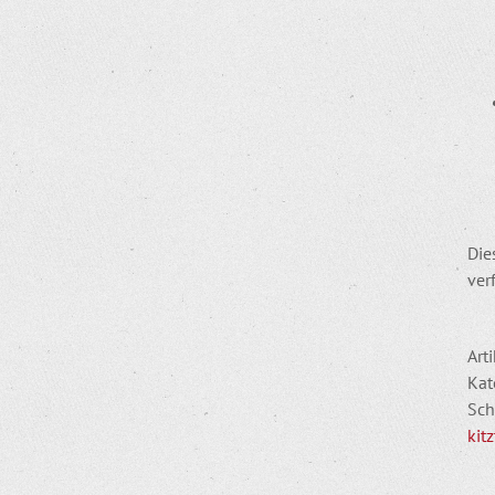
Die
ver
Art
Kat
Sch
kit