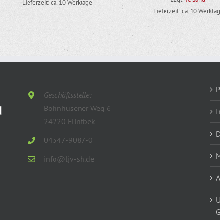
Lieferzeit: ca. 10 Werktage
Lieferzeit: ca. 10 Werkta
P
Geschäftsstelle:
Böhnhusener Weg 6
I
24220 Flintbek
D
04347-9087-0
M
info@ljv-sh.de
U
G