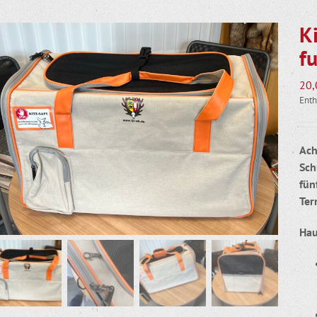
K
f
20
Enth
Ach
Sch
fün
Ter
Ha