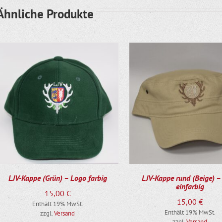
Ähnliche Produkte
LJV-Kappe (Grün) – Logo farbig
LJV-Kappe rund (Beige) –
einfarbig
15,00
€
15,00
€
Enthält 19% MwSt.
Enthält 19% MwSt.
zzgl.
Versand
zzgl.
Versand