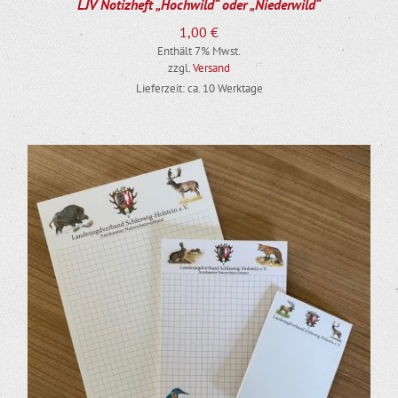
LJV Notizheft „Hochwild“ oder „Niederwild“
1,00
€
Enthält 7% Mwst.
zzgl.
Versand
Lieferzeit: ca. 10 Werktage
DIESES PRODUKT WEIST MEHRERE VARIANTEN AUF. DIE OPTIONEN KÖNNEN AUF DER PRODUKTSEITE GEWÄHLT WERDEN