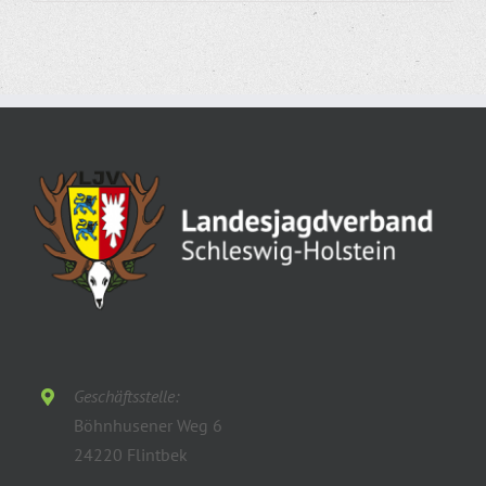
Geschäftsstelle:
Böhnhusener Weg 6
24220 Flintbek