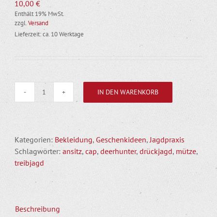
10,00
€
Enthält 19% MwSt.
zzgl.
Versand
Lieferzeit: ca. 10 Werktage
IN DEN WARENKORB
Deerhunter
Bavaria
Cap
Orange
Kategorien:
Bekleidung
,
Geschenkideen
,
Jagdpraxis
Menge
Schlagwörter:
ansitz
,
cap
,
deerhunter
,
drückjagd
,
mütze
,
treibjagd
Beschreibung