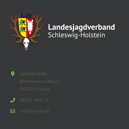
Geschäftsstelle:
Böhnhusener Weg 6
24220 Flintbek
04347-9087-0
info@ljv-sh.de