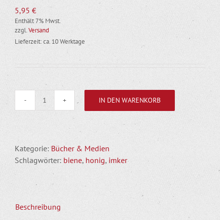
5,95
€
Enthält 7% Mwst.
zzgl.
Versand
Lieferzeit: ca. 10 Werktage
IN DEN WARENKORB
Arbeiten
mit
Bienen
-
Kategorie:
Bücher & Medien
Imkern
Schlagwörter:
biene
,
honig
,
imker
Menge
Beschreibung