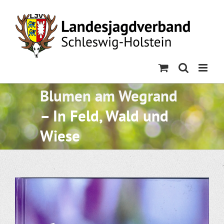
Skip
to
content
Blumen am Wegrand
– In Feld, Wald und
Wiese