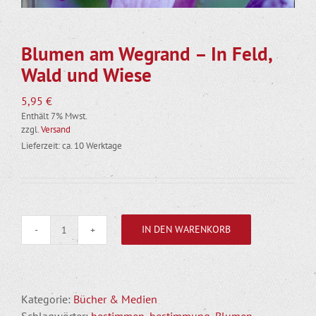
Blumen am Wegrand – In Feld,
Wald und Wiese
5,95
€
Enthält 7% Mwst.
zzgl.
Versand
Lieferzeit: ca. 10 Werktage
IN DEN WARENKORB
Blumen
am
Wegrand
–
Kategorie:
Bücher & Medien
In
Schlagwörter:
bestimmen
,
bestimmung
,
Blumen