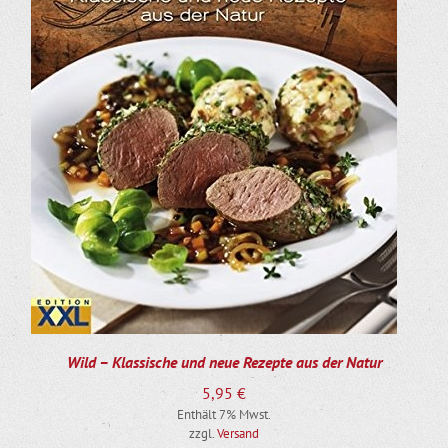
Wild – Klassische und neue Rezepte aus der Natur
5,95
€
Enthält 7% Mwst.
zzgl.
Versand