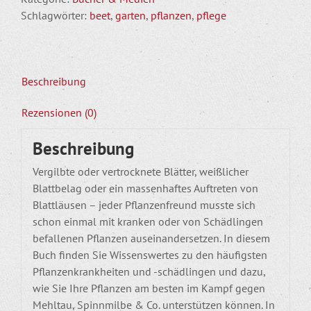
Hilfe
Schlagwörter:
beet
,
garten
,
pflanzen
,
pflege
für
Topf
und
Beet
Beschreibung
Menge
Rezensionen (0)
Beschreibung
Vergilbte oder vertrocknete Blätter, weißlicher
Blattbelag oder ein massenhaftes Auftreten von
Blattläusen – jeder Pflanzenfreund musste sich
schon einmal mit kranken oder von Schädlingen
befallenen Pflanzen auseinandersetzen. In diesem
Buch finden Sie Wissenswertes zu den häufigsten
Pflanzenkrankheiten und -schädlingen und dazu,
wie Sie Ihre Pflanzen am besten im Kampf gegen
Mehltau, Spinnmilbe & Co. unterstützen können. In