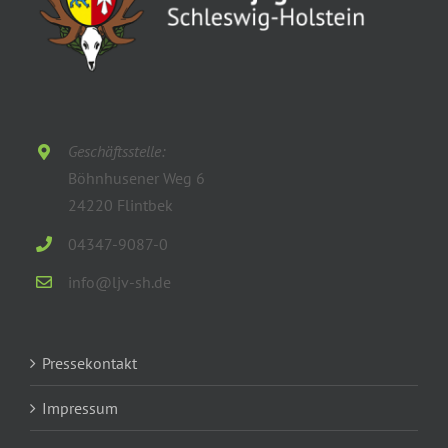
Geschäftsstelle:
Böhnhusener Weg 6
24220 Flintbek
04347-9087-0
info@ljv-sh.de
Pressekontakt
Impressum