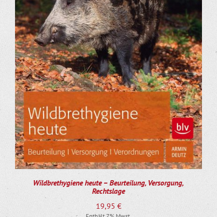
Wildbrethygiene heute – Beurteilung, Versorgung,
Rechtslage
19,95
€
Enthält 7% Mwst.