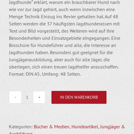
Jagdhunde“ erklärt, warum ein brauchbarer Hund nach
wie vor zur Jagd gehört, auch wenn inzwischen eine
Menge Technik Einzug ins Revier gehalten hat. Auf 48
Seiten werden die 37 häufigsten Jagdhunderassen mit
Text und Bild vorgestellt, des Weiteren wird auf ihre
Besonderheiten und Einsatzgebiete eingegangen. Eine
Broschüre für Hundeführer und alle, die Interesse an
Jagdhunden haben. Besonders gut geeignet für die
Jungjägerausbildung, aber auch für alle Jäger, die
überlegen, sich einen treuen Jagdhelfer anzuschaffen.
Format: DIN A5, Umfang: 48 Seiten.
IN DEN WARENKORB
Unsere
Jagdhunde
-
Die
Kategorien:
Bücher & Medien
,
Hundeartikel
,
Jungjäger &
wichtigsten
Ausbildung