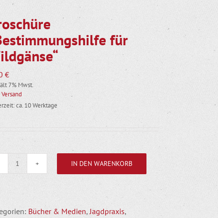
roschüre
Bestimmungshilfe für
ildgänse“
90
€
ält 7% Mwst.
.
Versand
erzeit: ca. 10 Werktage
IN DEN WARENKORB
Broschüre
"Bestimmungshilfe
für
Wildgänse"
egorien:
Bücher & Medien
,
Jagdpraxis
,
Menge