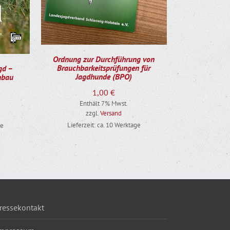
Ordnung zur Durchführung von
Brauchbarkeitsprüfungen für
gd –
Jagdhunde (BPO)
enbau
1,00
€
Enthält 7% Mwst.
zzgl.
Versand
Lieferzeit: ca. 10 Werktage
ge
ressekontakt