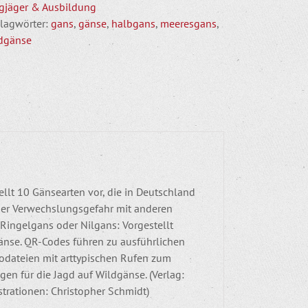
gjäger & Ausbildung
lagwörter:
gans
,
gänse
,
halbgans
,
meeresgans
,
dgänse
llt 10 Gänsearten vor, die in Deutschland
er Verwechslungsgefahr mit anderen
 Ringelgans oder Nilgans: Vorgestellt
nse. QR-Codes führen zu ausführlichen
diodateien mit arttypischen Rufen zum
en für die Jagd auf Wildgänse. (Verlag:
strationen: Christopher Schmidt)