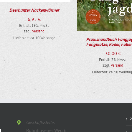
Deerhunter Nackenwärmer
6,95
€
Enthält 19% MwSt.
zzgl.
Versand
Lieferzeit: ca. 10 Werktage
Praxishandbuch Fangja
Fangplätze, Köder, Fall
30,00
€
Enthält 7% Mwst.
zzgl.
Versand
Lieferzeit: ca. 10 Werkta
P
Geschäftsstelle:
Böhnhusener Weg 6