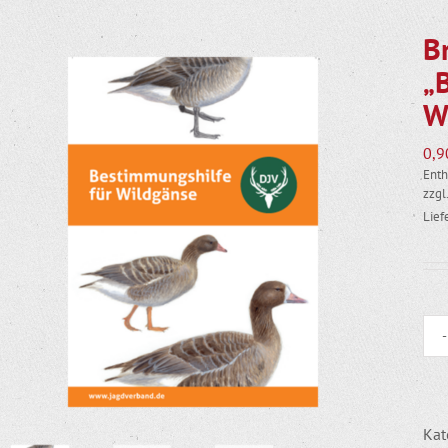
B
„
W
0,
Enth
zzgl
Lief
Kat