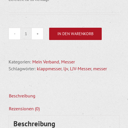
IN DEN WARENKORB
Klappmesser
mit
Hirschhorngriff
Menge
Kategorien:
Mein Verband
,
Messer
Schlagwörter:
klappmesser
,
ljv
,
LJV-Messer
,
messer
Beschreibung
Rezensionen (0)
Beschreibung