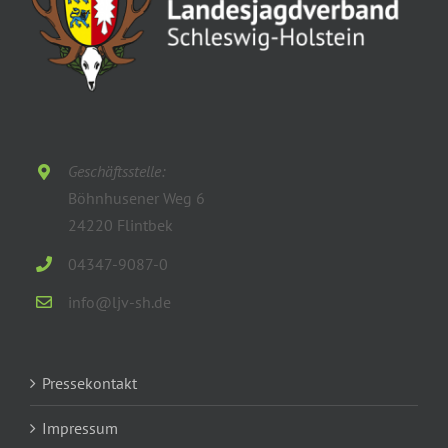
Geschäftsstelle:
Böhnhusener Weg 6
24220 Flintbek
04347-9087-0
info@ljv-sh.de
Pressekontakt
Impressum