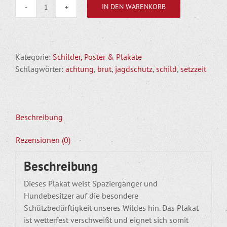
IN DEN WARENKORB
Plakat
-
Wildtiere
brauchen
Kategorie:
Schilder, Poster & Plakate
Schutz
Schlagwörter:
achtung
,
brut
,
jagdschutz
,
schild
,
setzzeit
und
Ruhe
Menge
Beschreibung
Rezensionen (0)
Beschreibung
Dieses Plakat weist Spaziergänger und
Hundebesitzer auf die besondere
Schützbedürftigkeit unseres Wildes hin. Das Plakat
ist wetterfest verschweißt und eignet sich somit