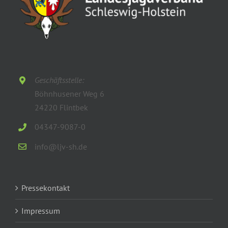
Geschäftsstelle:
Böhnhusener Weg 6
24220 Flintbek
04347-9087-0
info@ljv-sh.de
Pressekontakt
Impressum