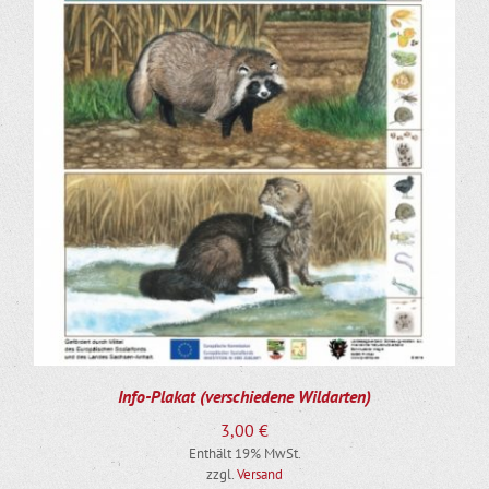
DIESES PRODUKT WEIST MEHRERE VARIANTEN AUF. DIE OPTIONEN KÖNNEN AUF DER PRODUKTSEITE GEWÄHLT WERDEN
Info-Plakat (verschiedene Wildarten)
3,00
€
Enthält 19% MwSt.
zzgl.
Versand