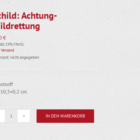
child: Achtung-
ildrettung
00
€
ält 19% MwSt.
.
Versand
erzeit: nicht angegeben
stsoff
10,5×0,2 cm
IN DEN WARENKORB
Schild:
Achtung-
Wildrettung