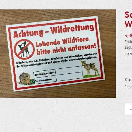
S
W
3,
Enth
zzgl
Lief
Kun
15×