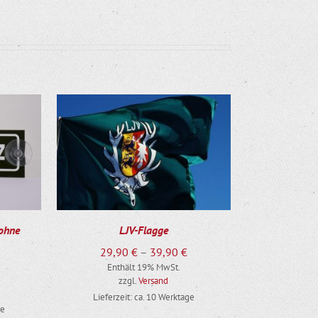
DIESES PRODUKT WEIST MEHRERE VARIANTEN AUF. DIE OPTIONEN KÖNNEN AUF DER PRODUKTSEITE GEWÄHLT WERDEN
 ohne
LJV-Flagge
Preisspanne:
29,90
€
–
39,90
€
Enthält 19% MwSt.
29,90 €
zzgl.
Versand
bis
Lieferzeit: ca. 10 Werktage
39,90 €
ge