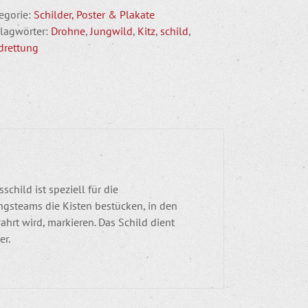
Menge
egorie:
Schilder, Poster & Plakate
lagwörter:
Drohne
,
Jungwild
,
Kitz
,
schild
,
drettung
hild ist speziell für die
ngsteams die Kisten bestücken, in den
hrt wird, markieren. Das Schild dient
er.