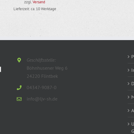
zzgl.
Versand
Lieferzeit: ca. 10 Werktage
P
Geschäftsstelle:
Böhnhusener Weg 6
I
24220 Flintbek
D
04347-9087-0
M
info@ljv-sh.de
U
G