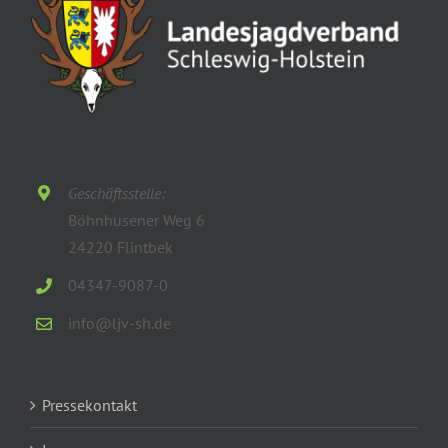
Geschäftsstelle:
Böhnhusener Weg 6
24220 Flintbek
04347-9087-0
info@ljv-sh.de
Pressekontakt