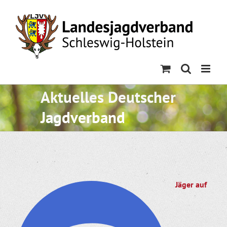
Skip
to
content
Aktuelles Deutscher
Jagdverband
Jäger auf