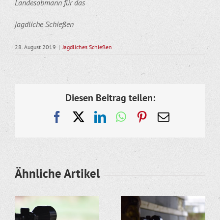
Landesobmann für das
jagdliche Schießen
28. August 2019
|
Jagdliches Schießen
Diesen Beitrag teilen:
Facebook
X
LinkedIn
WhatsApp
Pinterest
E-
Mail
Ähnliche Artikel