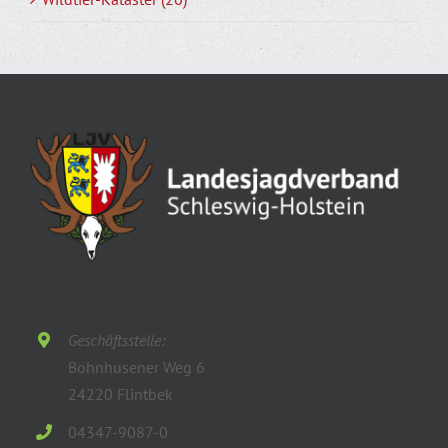
Geschäftsstelle:
Böhnhusener Weg 6
24220 Flintbek
04347-9087-0