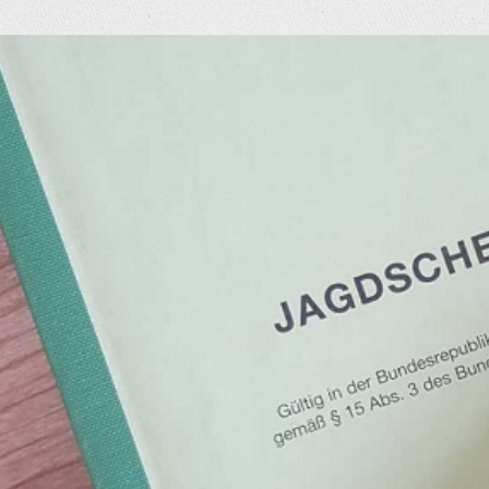
eige
rösseres
ild