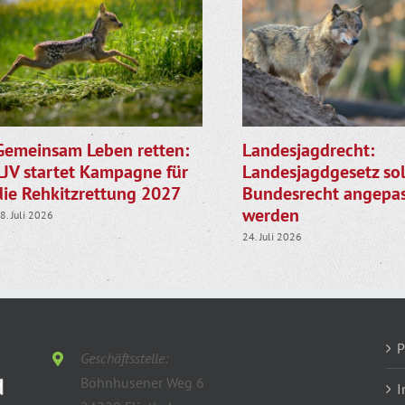
Gemeinsam Leben retten:
Landesjagdrecht:
LJV startet Kampagne für
Landesjagdgesetz sol
die Rehkitzrettung 2027
Bundesrecht angepas
werden
8. Juli 2026
24. Juli 2026
P
Geschäftsstelle:
Böhnhusener Weg 6
I