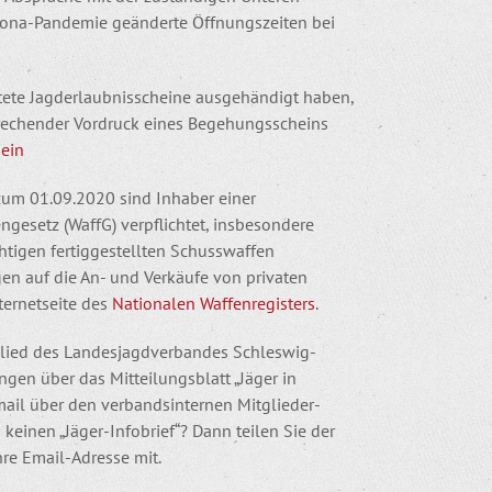
Corona-Pandemie geänderte Öffnungszeiten bei
istete Jagderlaubnisscheine ausgehändigt haben,
sprechender Vordruck eines Begehungsscheins
ein
zum 01.09.2020 sind Inhaber einer
gesetz (WaffG) verpflichtet, insbesondere
tigen fertiggestellten Schusswaffen
gen auf die An- und Verkäufe von privaten
nternetseite des
Nationalen Waffenregisters
.
glied des Landesjagdverbandes Schleswig-
ngen über das Mitteilungsblatt „Jäger in
mail über den verbandsinternen Mitglieder-
keinen „Jäger-Infobrief“? Dann teilen Sie der
Ihre Email-Adresse mit.