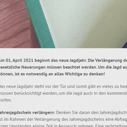
Am 01. April 2021 beginnt das neue Jagdjahr. Die Verlängerung d
gesetzliche Neuerungen müssen beachtet werden. Um die Jagd 
können, ist es notwendig an alles Wichtige zu denken!
as neue Jagdjahr steht vor der Tür und somit gibt es vieles zu b
müssen berücksichtigt werden, um die Jagd auch in den komme
ürfen.
Jahresjagdschein verlängern:
Denken Sie daran den Jahresjagdschei
ist im Rahmen der Verlängerung des Jahresjagdscheins eine Abfra
unter Umständen einige Zeit in Anspruch nehmen. Eine rechtzeitig