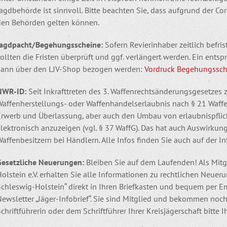
Jagdbehörde ist sinnvoll. Bitte beachten Sie, dass aufgrund der 
den Behörden gelten können.
Jagdpacht/Begehungsscheine:
Sofern Revierinhaber zeitlich befr
ollten die Fristen überprüft und ggf. verlängert werden. Ein ent
kann über den LJV-Shop bezogen werden:
Vordruck Begehungssch
NWR-ID:
Seit Inkrafttreten des 3. Waffenrechtsänderungsgesetzes 
Waffenherstellungs- oder Waffenhandelserlaubnis nach § 21 Waffen
Erwerb und Überlassung, aber auch den Umbau von erlaubnispflich
lektronisch anzuzeigen (vgl. § 37 WaffG). Das hat auch Auswirkun
affenbesitzern bei Händlern. Alle Infos finden Sie auch auf der I
Gesetzliche Neuerungen:
Bleiben Sie auf dem Laufenden! Als Mit
olstein e.V. erhalten Sie alle Informationen zu rechtlichen Neueru
Schleswig-Holstein“ direkt in Ihren Briefkasten und bequem per E
ewsletter „Jäger-Infobrief“. Sie sind Mitglied und bekommen noch 
chriftführerin oder dem Schriftführer Ihrer Kreisjägerschaft bitte 