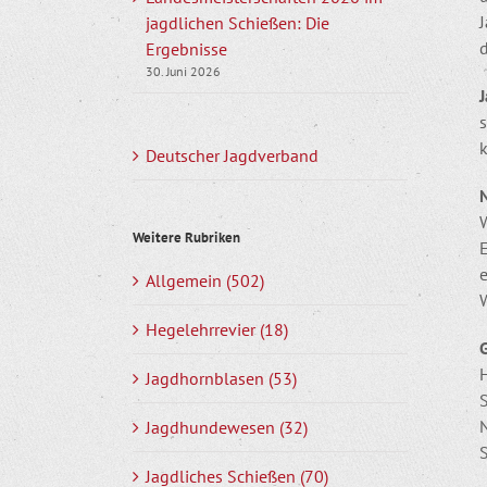
jagdlichen Schießen: Die
Ergebnisse
30. Juni 2026
s
Deutscher Jagdverband
Weitere Rubriken
e
Allgemein (502)
W
Hegelehrrevier (18)
H
Jagdhornblasen (53)
N
Jagdhundewesen (32)
S
Jagdliches Schießen (70)