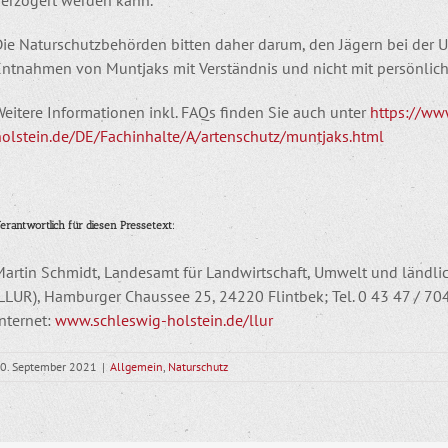
verzögert werden kann.
Die Naturschutzbehörden bitten daher darum, den Jägern bei der
Entnahmen von Muntjaks mit Verständnis und nicht mit persönli
eitere Informationen inkl. FAQs finden Sie auch unter
https://ww
holstein.de/DE/Fachinhalte/A/artenschutz/muntjaks.html
erantwortlich für diesen Pressetext:
Martin Schmidt, Landesamt für Landwirtschaft, Umwelt und ländl
(LLUR), Hamburger Chaussee 25, 24220 Flintbek; Tel. 0 43 47 / 70
nternet:
www.schleswig-holstein.de/llur
0. September 2021
|
Allgemein
,
Naturschutz