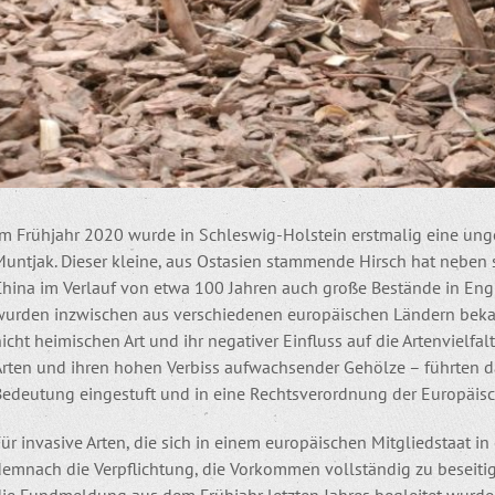
Im Frühjahr 2020 wurde in Schleswig-Holstein erstmalig eine ung
Muntjak. Dieser kleine, aus Ostasien stammende Hirsch hat neben
China im Verlauf von etwa 100 Jahren auch große Bestände in En
wurden inzwischen aus verschiedenen europäischen Ländern bekan
icht heimischen Art und ihr negativer Einfluss auf die Artenvielfa
rten und ihren hohen Verbiss aufwachsender Gehölze – führten daz
Bedeutung eingestuft und in eine Rechtsverordnung der Europä
ür invasive Arten, die sich in einem europäischen Mitgliedstaat in
demnach die Verpflichtung, die Vorkommen vollständig zu beseitig