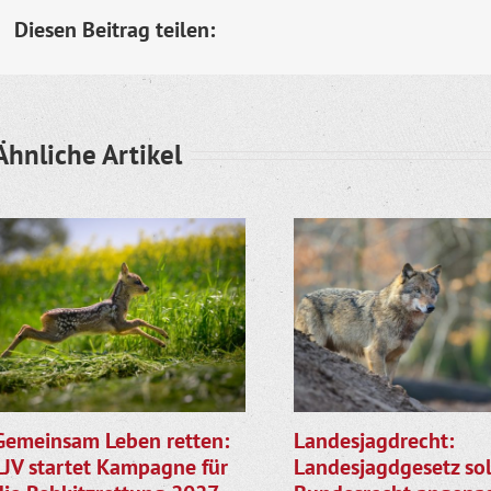
Diesen Beitrag teilen:
Ähnliche Artikel
Gemeinsam Leben retten:
Landesjagdrecht:
LJV startet Kampagne für
Landesjagdgesetz sol