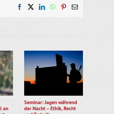
Facebook
X
LinkedIn
WhatsApp
Pinterest
E-
Mail
Seminar: Jagen während
Gemeinsa
l an
der Nacht – Ethik, Recht
LJV star