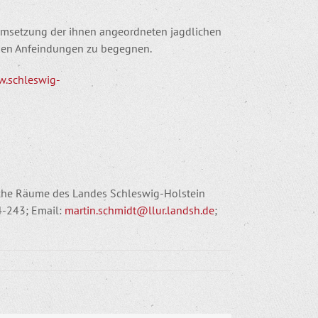
 Umsetzung der ihnen angeordneten jagdlichen
chen Anfeindungen zu begegnen.
w.schleswig-
iche Räume des Landes Schleswig-Holstein
4-243; Email:
martin.schmidt@llur.landsh.de
;