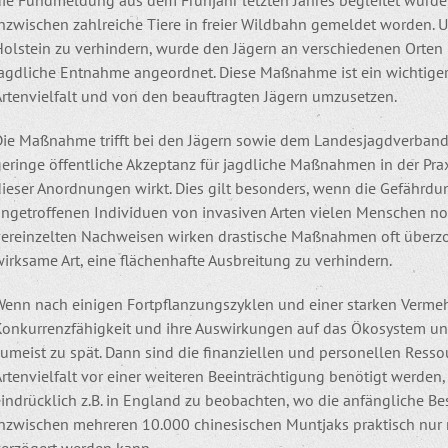
die Fundmeldung aus dem Frühjahr letzten Jahres begleitet wurde
nzwischen zahlreiche Tiere in freier Wildbahn gemeldet worden. U
Holstein zu verhindern, wurde den Jägern an verschiedenen Orten
jagdliche Entnahme angeordnet. Diese Maßnahme ist ein wichtiger
Artenvielfalt und von den beauftragten Jägern umzusetzen.
Die Maßnahme trifft bei den Jägern sowie dem Landesjagdverband
geringe öffentliche Akzeptanz für jagdliche Maßnahmen in der Pr
ieser Anordnungen wirkt. Dies gilt besonders, wenn die Gefährdun
ngetroffenen Individuen von invasiven Arten vielen Menschen noch
vereinzelten Nachweisen wirken drastische Maßnahmen oft überzogen
irksame Art, eine flächenhafte Ausbreitung zu verhindern.
Wenn nach einigen Fortpflanzungszyklen und einer starken Vermeh
Konkurrenzfähigkeit und ihre Auswirkungen auf das Ökosystem und
umeist zu spät. Dann sind die finanziellen und personellen Resso
rtenvielfalt vor einer weiteren Beeinträchtigung benötigt werden, 
eindrücklich z.B. in England zu beobachten, wo die anfängliche B
inzwischen mehreren 10.000 chinesischen Muntjaks praktisch nur