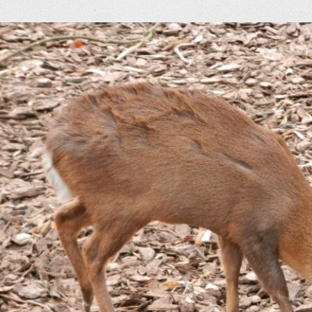
eige
rösseres
ild