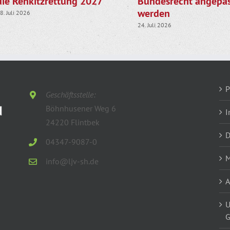
die Rehkitzrettung 2027
Bundesrecht angepas
werden
8. Juli 2026
24. Juli 2026
P
Geschäftsstelle:
Böhnhusener Weg 6
I
24220 Flintbek
D
04347-9087-0
M
info@ljv-sh.de
U
G