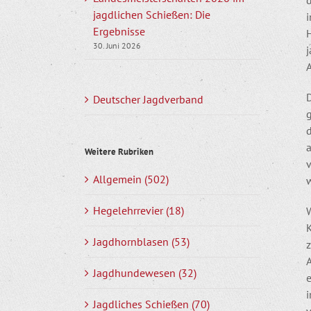
jagdlichen Schießen: Die
i
Ergebnisse
30. Juni 2026
Deutscher Jagdverband
d
a
Weitere Rubriken
Allgemein (502)
w
Hegelehrrevier (18)
Jagdhornblasen (53)
z
A
Jagdhundewesen (32)
Jagdliches Schießen (70)