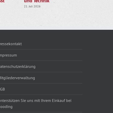
st
und Technik
die Rehk
21. Juli 2026
28. Juli 2026
ressekontakt
mpressum
atenschutzerklärung
itgliederverwaltung
AGB
nterstützen Sie uns mit Ihrem Einkauf bei
ooding