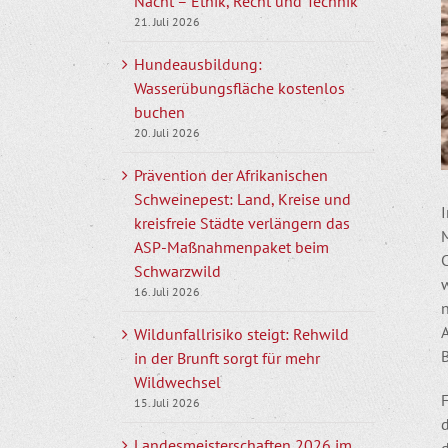
Nacht – Ethik, Recht und Technik
21. Juli 2026
Hundeausbildung:
Wasserübungsfläche kostenlos
buchen
20. Juli 2026
Prävention der Afrikanischen
Schweinepest: Land, Kreise und
kreisfreie Städte verlängern das
ASP-Maßnahmenpaket beim
Schwarzwild
16. Juli 2026
n
A
Wildunfallrisiko steigt: Rehwild
in der Brunft sorgt für mehr
Wildwechsel
F
15. Juli 2026
Landesmeisterschaften 2026 im