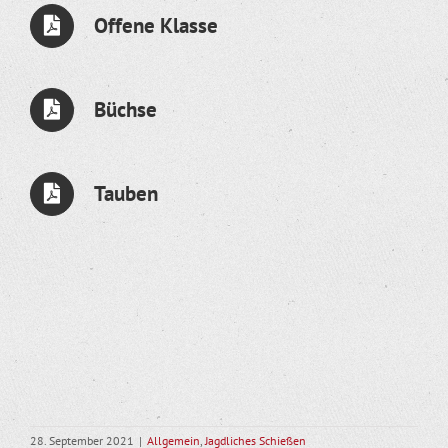
Offene Klasse
Büchse
Tauben
28. September 2021
|
Allgemein
,
Jagdliches Schießen