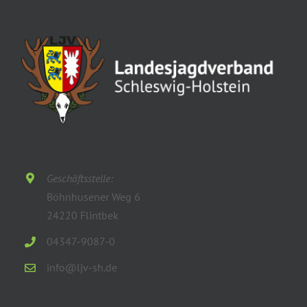
Geschäftsstelle:
Böhnhusener Weg 6
24220 Flintbek
04347-9087-0
info@ljv-sh.de