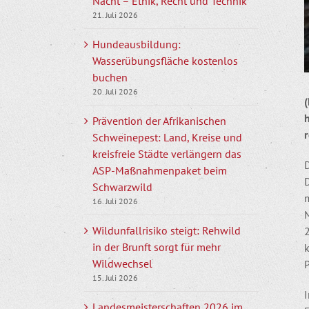
Nacht – Ethik, Recht und Technik
21. Juli 2026
Hundeausbildung:
Wasserübungsfläche kostenlos
buchen
20. Juli 2026
(
h
Prävention der Afrikanischen
Schweinepest: Land, Kreise und
kreisfreie Städte verlängern das
D
ASP-Maßnahmenpaket beim
Schwarzwild
16. Juli 2026
Wildunfallrisiko steigt: Rehwild
2
in der Brunft sorgt für mehr
k
Wildwechsel
P
15. Juli 2026
Landesmeisterschaften 2026 im