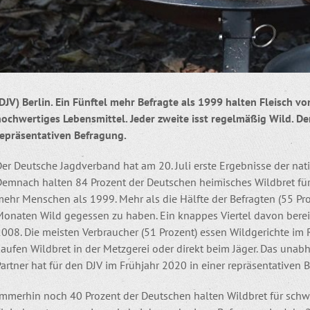
DJV) Berlin. Ein Fünftel mehr Befragte als 1999 halten Fleisch v
ochwertiges Lebensmittel. Jeder zweite isst regelmäßig Wild. Der
repräsentativen Befragung.
er Deutsche Jagdverband hat am 20. Juli erste Ergebnisse der nat
Demnach halten 84 Prozent der Deutschen heimisches Wildbret für 
mehr Menschen als 1999. Mehr als die Hälfte der Befragten (55 Pr
Monaten Wild gegessen zu haben. Ein knappes Viertel davon bereit
008. Die meisten Verbraucher (51 Prozent) essen Wildgerichte im 
aufen Wildbret in der Metzgerei oder direkt beim Jäger. Das unab
artner hat für den DJV im Frühjahr 2020 in einer repräsentativen 
Immerhin noch 40 Prozent der Deutschen halten Wildbret für schw