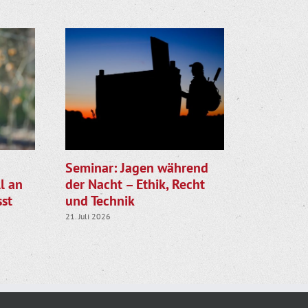
Seminar: Jagen während
Gemeinsa
l an
der Nacht – Ethik, Recht
LJV star
st
und Technik
die Rehk
21. Juli 2026
28. Juli 2026