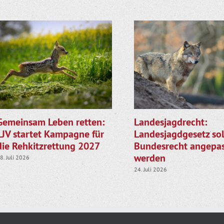
Gemeinsam Leben retten:
Landesjagdrecht:
LJV startet Kampagne für
Landesjagdgesetz sol
die Rehkitzrettung 2027
Bundesrecht angepas
werden
8. Juli 2026
24. Juli 2026