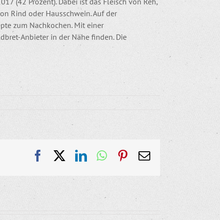
017 (42 Prozent). Dabei ist das Fleisch von Reh,
von Rind oder Hausschwein. Auf der
epte zum Nachkochen. Mit einer
bret-Anbieter in der Nähe finden. Die
Facebook
X
LinkedIn
WhatsApp
Pinterest
E-
Mail