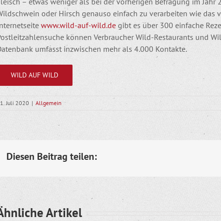
leisch – etwas weniger als bei der vorherigen Befragung im Jahr 2
Wildschwein oder Hirsch genauso einfach zu verarbeiten wie das 
nternetseite
www.wild-auf-wild.de
gibt es über 300 einfache Rez
Postleitzahlensuche können Verbraucher Wild-Restaurants und Wild
Datenbank umfasst inzwischen mehr als 4.000 Kontakte.
WILD AUF WILD
1. Juli 2020
|
Allgemein
Diesen Beitrag teilen:
Ähnliche Artikel