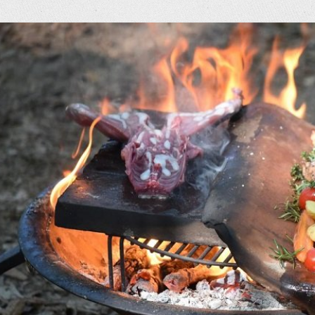
eige
rösseres
ild