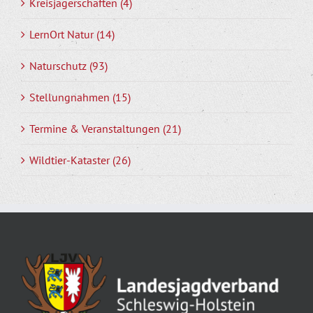
Kreisjägerschaften (4)
LernOrt Natur (14)
Naturschutz (93)
Stellungnahmen (15)
Termine & Veranstaltungen (21)
Wildtier-Kataster (26)