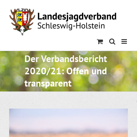
Skip
to
content
Der Verbandsbericht
2020/21: Offen und
transparent
Zeige
grösseres
Bild