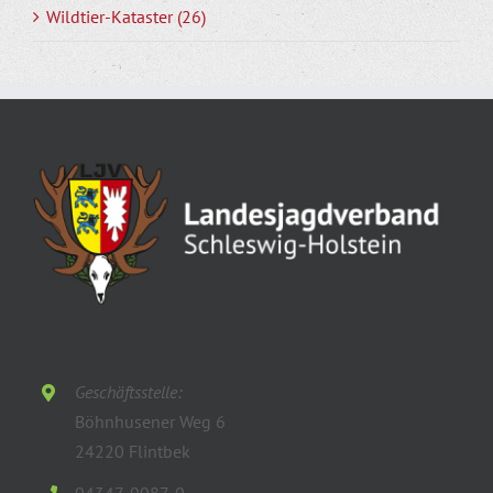
Wildtier-Kataster (26)
Geschäftsstelle:
Böhnhusener Weg 6
24220 Flintbek