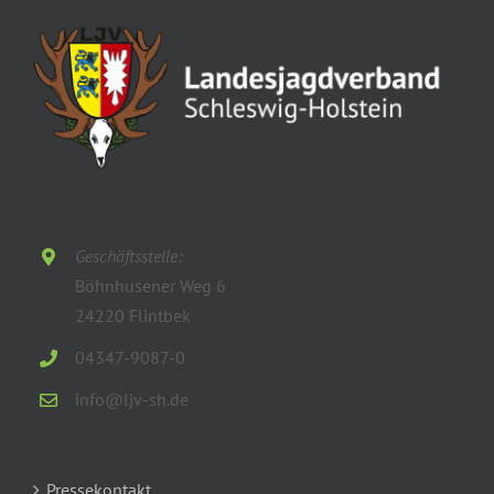
Geschäftsstelle:
Böhnhusener Weg 6
24220 Flintbek
04347-9087-0
info@ljv-sh.de
Pressekontakt