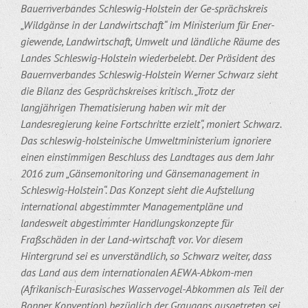
Bauernverbandes Schleswig-Holstein der Ge-sprächskreis
„Wildgänse in der Landwirtschaft“ im Ministerium für Ener-
giewende, Landwirtschaft, Umwelt und ländliche Räume des
Landes Schleswig-Holstein wiederbelebt. Der Präsident des
Bauernverbandes Schleswig-Holstein Werner Schwarz sieht
die Bilanz des Gesprächskreises kritisch. „Trotz der
langjährigen Thematisierung haben wir mit der
Landesregierung keine Fortschritte erzielt“, moniert Schwarz.
Das schleswig-holsteinische Umweltministerium ignoriere
einen einstimmigen Beschluss des Landtages aus dem Jahr
2016 zum „Gänsemonitoring und Gänsemanagement in
Schleswig-Holstein“. Das Konzept sieht die Aufstellung
international abgestimmter Managementpläne und
landesweit abgestimmter Handlungskonzepte für
Fraßschäden in der Land-wirtschaft vor. Vor diesem
Hintergrund sei es unverständlich, so Schwarz weiter, dass
das Land aus dem internationalen AEWA-Abkom-men
(Afrikanisch-Eurasisches Wasservogel-Abkommen als Teil der
Bonner Konvention) bezüglich der Graugans ausgetreten sei.