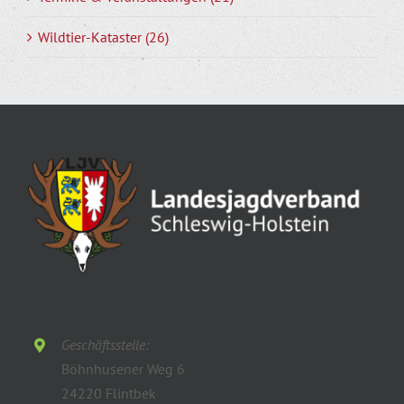
Wildtier-Kataster (26)
Geschäftsstelle:
Böhnhusener Weg 6
24220 Flintbek