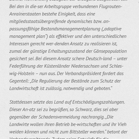
Bei den in die-ser Arbeitsgruppe verbundenen Flugrouten-
Anrainerstaaten bestehe Einigkeit, dass eine
mitgliedsstaatsübergreifende dynamisches bzw. an-
passungsfähige Bestandsmanagementplanung („adaptive
management plan“) als effektiver und den unterschiedlichen
Interessen gerecht wer-denden Ansatz zu realisieren ist,
zumal der günstige Erhaltungszustand der Gänsepopulation
gesichert sei. Bei diesem Ansatz schere Deutsch-land – unter
Federführung der Küstenländer Niedersachsen und Schles-
wig-Holstein – nun aus. Der Verbandspräsident fordert das
Gegenteil: „Die Regulierung der Bestände zum Schutz der
Landwirtschaft ist zulässig, notwendig und geboten.“
Stattdessen setzte das Land auf Entschädigungszahlungen.
Dieser An-atz sei zu begrüßen, so Schwarz, dies sei aber
gegenüber der Schadensvermeidung nachrangig. „Die
Landwirte wollen ihren Betrieb be-wirtschaften und ihr Vieh
weiden können und nicht zum Bittsteller werden.“ betont der
Verbandsvorsitzende. Zudem seien Entwürfe für die