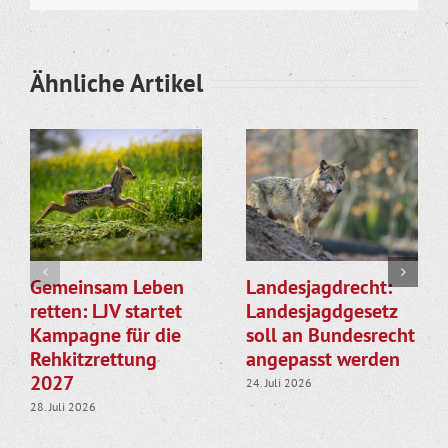
Ähnliche Artikel
Gemeinsam Leben
Landesjagdrecht:
retten: LJV startet
Landesjagdgesetz
Kampagne für die
soll an Bundesrecht
Rehkitzrettung
angepasst werden
2027
24. Juli 2026
28. Juli 2026