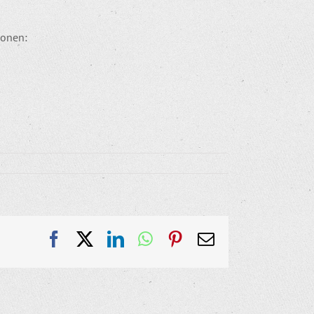
ionen:
Facebook
X
LinkedIn
WhatsApp
Pinterest
E-
Mail