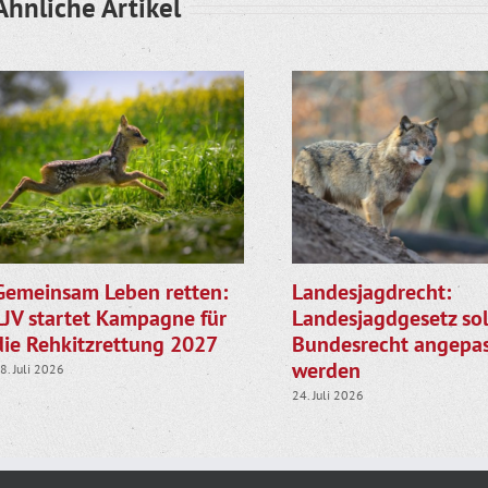
Ähnliche Artikel
Gemeinsam Leben retten:
Landesjagdrecht:
LJV startet Kampagne für
Landesjagdgesetz sol
die Rehkitzrettung 2027
Bundesrecht angepas
werden
8. Juli 2026
24. Juli 2026