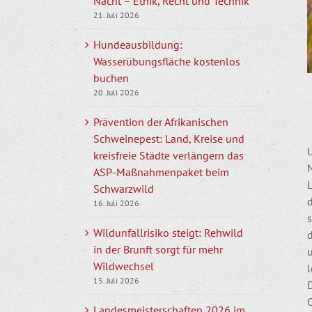
Nacht – Ethik, Recht und Technik
21. Juli 2026
Hundeausbildung:
Wasserübungsfläche kostenlos
buchen
20. Juli 2026
Prävention der Afrikanischen
Schweinepest: Land, Kreise und
kreisfreie Städte verlängern das
M
ASP-Maßnahmenpaket beim
Schwarzwild
16. Juli 2026
s
Wildunfallrisiko steigt: Rehwild
in der Brunft sorgt für mehr
Wildwechsel
l
15. Juli 2026
O
Landesmeisterschaften 2026 im