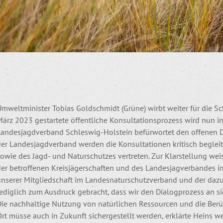
Umweltminister Tobias Goldschmidt (Grüne) wirbt weiter für die S
ärz 2023 gestartete öffentliche Konsultationsprozess wird nun in
Landesjagdverband Schleswig-Holstein befürwortet den offenen Di
der Landesjagdverband werden die Konsultationen kritisch begle
owie des Jagd- und Naturschutzes vertreten. Zur Klarstellung weis
der betroffenen Kreisjägerschaften und des Landesjagverbandes in
unserer Mitgliedschaft im Landesnaturschutzverband und der dazu
ediglich zum Ausdruck gebracht, dass wir den Dialogprozess an si
Die nachhaltige Nutzung von natürlichen Ressourcen und die Berü
rt müsse auch in Zukunft sichergestellt werden, erklärte Heins we