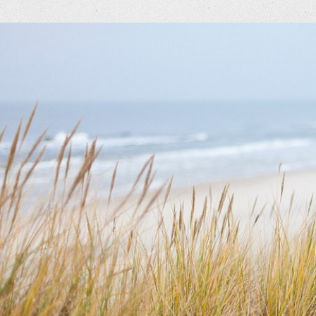
eige
rösseres
ild