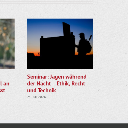
Seminar: Jagen während
Gemeinsa
l an
der Nacht – Ethik, Recht
LJV star
st
und Technik
die Rehk
21. Juli 2026
28. Juli 2026