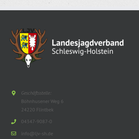
Geschäftsstelle:
Böhnhusener Weg 6
24220 Flintbek
04347-9087-0
info@ljv-sh.de