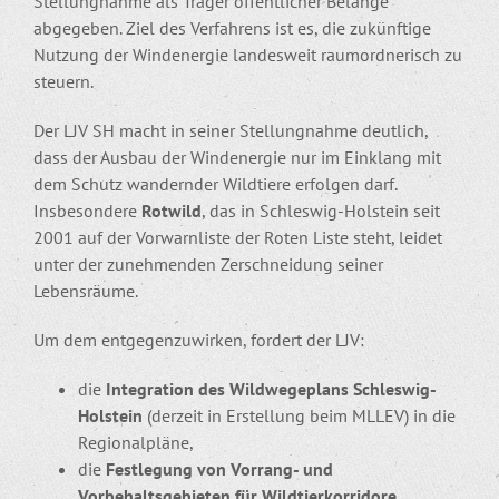
Stellungnahme als Träger öffentlicher Belange
abgegeben. Ziel des Verfahrens ist es, die zukünftige
Nutzung der Windenergie landesweit raumordnerisch zu
steuern.
Der LJV SH macht in seiner Stellungnahme deutlich,
dass der Ausbau der Windenergie nur im Einklang mit
dem Schutz wandernder Wildtiere erfolgen darf.
Insbesondere
Rotwild
, das in Schleswig-Holstein seit
2001 auf der Vorwarnliste der Roten Liste steht, leidet
unter der zunehmenden Zerschneidung seiner
Lebensräume.
Um dem entgegenzuwirken, fordert der LJV:
die
Integration des Wildwegeplans Schleswig-
Holstein
(derzeit in Erstellung beim MLLEV) in die
Regionalpläne,
die
Festlegung von Vorrang- und
Vorbehaltsgebieten für Wildtierkorridore
,