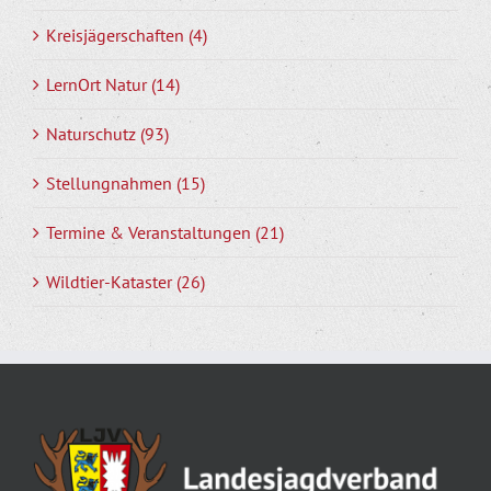
Kreisjägerschaften (4)
LernOrt Natur (14)
Naturschutz (93)
Stellungnahmen (15)
Termine & Veranstaltungen (21)
Wildtier-Kataster (26)