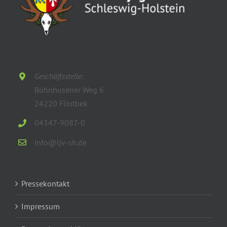
Geschäftsstelle:
Böhnhusener Weg 6
24220 Flintbek
04347-9087-0
info@ljv-sh.de
Pressekontakt
Impressum