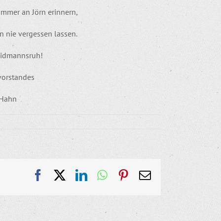
immer an Jörn erinnern,
n nie vergessen lassen.
aidmannsruh!
vorstandes
-Hahn
Facebook
X
LinkedIn
WhatsApp
Pinterest
E-
Mail