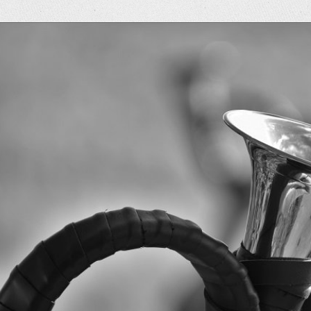
eige
rösseres
ild