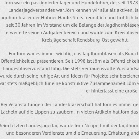
Jörn war ein passionierter Jäger und Hundeführer, der seit 1978
Landesjagdverbandes war. Jörn kennen wir alle als aktiven, l
Jagdhornbläser der Hohner Harde. Stets freundlich und fröhlich k
seit 30 Jahren im Vorstand um die Belange der Jagdhornbläser
erweiterte seinen Aufgabenbereich und wurde zum Kreisbläse
Kreisjägerschaft Rendsburg-Ost gewählt.
Für Jörn war es immer wichtig, das Jagdhornblasen als Brauc
Öffentlichkeit zu präsentieren. Seit 1998 ist Jörn als Öffentlichke
Landesbläservorstand tätig. Die stets vertrauensvolle Vorstandsa
wurde durch seine ruhige Art und Ideen für Projekte sehr bereiche
war stets maßgeblich für eine konstruktive Zusammenarbeit. Jörn 
er hinterlässt eine große
Bei Veranstaltungen der Landesbläserschaft hat Jörn es immer ge
Lächeln auf die Lippen zu zaubern. In vielen Artikeln hat Jörn d
Beim letzten Landesjägertag wurde Jörn Neupert mit der Jagdhornb
und besonderen Verdienste um die Erneuerung, Erhaltung und