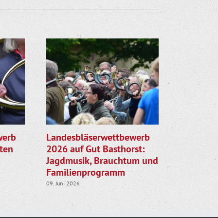
werb
Landesbläserwettbewerb
Jetzt an
sten
2026 auf Gut Basthorst:
Bläser-Fr
Jagdmusik, Brauchtum und
22. Juni 2026
Familienprogramm
09. Juni 2026