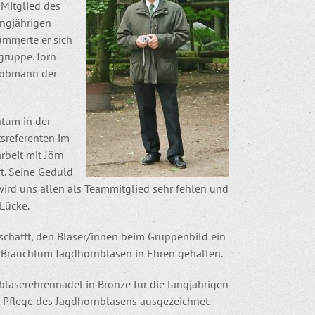
 Mitglied des
angjährigen
ümmerte er sich
gruppe. Jörn
robmann der
htum in der
itsreferenten im
rbeit mit Jörn
rt. Seine Geduld
wird uns allen als Teammitglied sehr fehlen und
 Lücke.
schafft, den Bläser/innen beim Gruppenbild ein
as Brauchtum Jagdhornblasen in Ehren gehalten.
läserehrennadel in Bronze für die langjährigen
 Pflege des Jagdhornblasens ausgezeichnet.