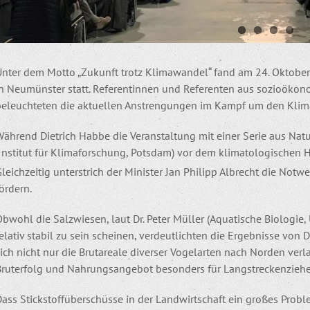
Unter dem Motto „Zukunft trotz Klimawandel“ fand am 24. Oktobe
in Neumünster statt. Referentinnen und Referenten aus sozioökono
beleuchteten die aktuellen Anstrengungen im Kampf um den Klim
ährend Dietrich Habbe die Veranstaltung mit einer Serie aus Naturf
(Institut für Klimaforschung, Potsdam) vor dem klimatologischen 
leichzeitig unterstrich der Minister Jan Philipp Albrecht die Notw
ördern.
Obwohl die Salzwiesen, laut Dr. Peter Müller (Aquatische Biologi
elativ stabil zu sein scheinen, verdeutlichten die Ergebnisse vo
ich nicht nur die Brutareale diverser Vogelarten nach Norden ver
Bruterfolg und Nahrungsangebot besonders für Langstreckenzieher 
ass Stickstoffüberschüsse in der Landwirtschaft ein großes Proble