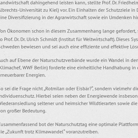
andwirtschaft dahingehend leisten kann, stellte Prof. Dr. Friedhe
lbrechts-Universität zu Kiel) vor. Ein Einhalten der Schutzziele i
ine Diversifizierung in der Agrarwirtschaft sowie ein Umdenken hin 
Von Ökonomen schon in diesem Zusammenhang lange gefordert, s
o Prof. Dr. Dr. Ulrich Schmidt (Institut für Weltwirtschaft). Dieses S
Schweden bewiesen und sei auch eine effiziente und effektive Lös
Auch auf Ebene der Naturschutzverbände wurde ein Wandel in den
(Klimachef, WWF Berlin) forderte eine einheitliche Handhabung in
erneuerbarer Energien.
o sei die Frage nicht „Rotmilan oder Eisbär?“, sondern vielmehr d
Individuenschutz. Hierbei seien neben der Energiewende insbesond
Wiederansiedlung seltener und heimsicher Wildtierarten sowie di
von großer Bedeutung.
Zusammenfassend bot der Naturschutztag eine optimale Plattform
ie „Zukunft trotz Klimawandel“ voranzutreiben.