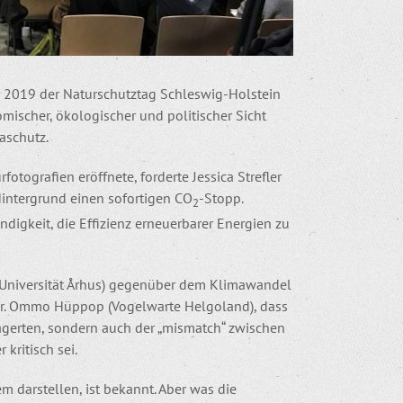
r 2019 der Naturschutztag Schleswig-Holstein
mischer, ökologischer und politischer Sicht
aschutz.
otografien eröffnete, forderte Jessica Strefler
Hintergrund einen sofortigen CO
-Stopp.
2
endigkeit, die Effizienz erneuerbarer Energien zu
e, Universität Århus) gegenüber dem Klimawandel
n Dr. Ommo Hüppop (Vogelwarte Helgoland), dass
lagerten, sondern auch der „mismatch“ zwischen
kritisch sei.
m darstellen, ist bekannt. Aber was die