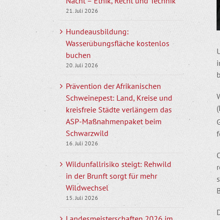
Nacht – Ethik, Recht und Technik
21. Juli 2026
Hundeausbildung:
Wasserübungsfläche kostenlos
buchen
20. Juli 2026
Prävention der Afrikanischen
W
Schweinepest: Land, Kreise und
kreisfreie Städte verlängern das
ASP-Maßnahmenpaket beim
G
Schwarzwild
f
16. Juli 2026
Wildunfallrisiko steigt: Rehwild
r
in der Brunft sorgt für mehr
s
Wildwechsel
15. Juli 2026
D
Landesmeisterschaften 2026 im