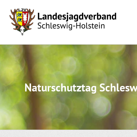
Skip
to
content
Naturschutztag Schlesw