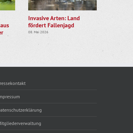
Invasive Arten: Land
Selenter 
 aus
fördert Fallenjagd
erwander
er
sich das
08. Mai 2026
05. Juni 2026
ressekontakt
mpressum
atenschutzerklärung
itgliederverwaltung