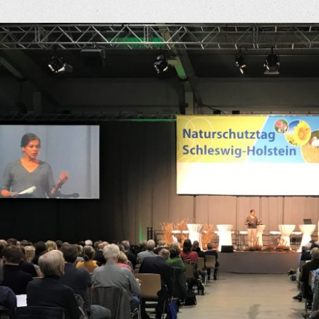
eige
rösseres
ild