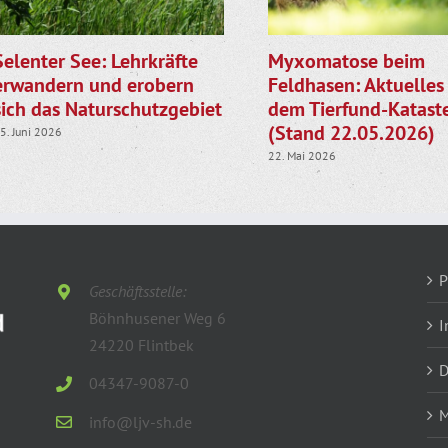
Selenter See: Lehrkräfte
Myxomatose beim
erwandern und erobern
Feldhasen: Aktuelles
sich das Naturschutzgebiet
dem Tierfund-Katast
(Stand 22.05.2026)
5. Juni 2026
22. Mai 2026
P
Geschäftsstelle:
Böhnhusener Weg 6
I
24220 Flintbek
D
04347-9087-0
M
info@ljv-sh.de