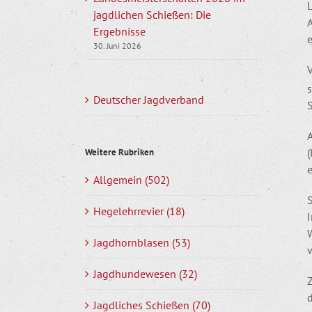
L
jagdlichen Schießen: Die
A
Ergebnisse
e
30. Juni 2026
s
Deutscher Jagdverband
Weitere Rubriken
Allgemein (502)
S
Hegelehrrevier (18)
Jagdhornblasen (53)
Jagdhundewesen (32)
d
Jagdliches Schießen (70)