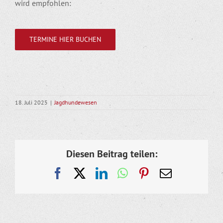
wird empfohlen:
TERMINE HIER BUCHEN
18. Juli 2025
|
Jagdhundewesen
Diesen Beitrag teilen:
Facebook
X
LinkedIn
WhatsApp
Pinterest
E-
Mail