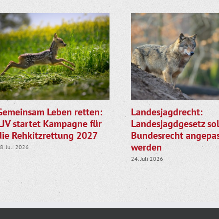
Gemeinsam Leben retten:
Landesjagdrecht:
LJV startet Kampagne für
Landesjagdgesetz sol
die Rehkitzrettung 2027
Bundesrecht angepas
werden
8. Juli 2026
24. Juli 2026