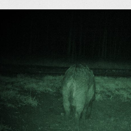
eige
rösseres
ild