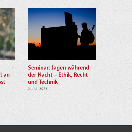
Seminar: Jagen während
Gemeinsa
l an
der Nacht – Ethik, Recht
LJV star
st
und Technik
die Rehk
21. Juli 2026
28. Juli 2026