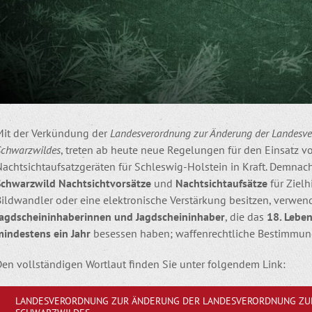
Mit der Verkündung der
Landesverordnung zur Änderung der Landesver
Schwarzwildes
, treten ab heute neue Regelungen für den Einsatz v
Nachtsichtaufsatzgeräten für Schleswig-Holstein in Kraft. Demna
Schwarzwild Nachtsichtvorsätze
und
Nachtsichtaufsätze
für Zielh
ildwandler oder eine elektronische Verstärkung besitzen, verwend
Jagdscheininhaberinnen und Jagdscheininhaber
, die das
18. Leben
mindestens ein Jahr
besessen haben; waffenrechtliche Bestimmun
Den vollständigen Wortlaut finden Sie unter folgendem Link:
LANDESVERORDNUNG ZUR ÄNDERUNG DER LANDESVERORDNUNG ZUR