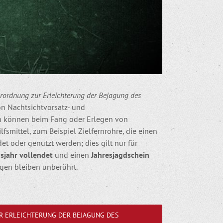
ordnung zur Erleichterung der Bejagung des
on Nachtsichtvorsatz- und
ch können beim Fang oder Erlegen von
ilfsmittel, zum Beispiel Zielfernrohre, die einen
et oder genutzt werden; dies gilt nur für
sjahr
vollendet
und einen
Jahresjagdschein
gen bleiben unberührt.
 ERLEICHTERUNG DER BEJAGUNG DES