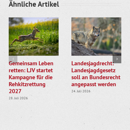
Ähnliche Artikel
Gemeinsam Leben
Landesjagdrecht:
retten: LJV startet
Landesjagdgesetz
Kampagne für die
soll an Bundesrecht
Rehkitzrettung
angepasst werden
2027
24. Juli 2026
28. Juli 2026