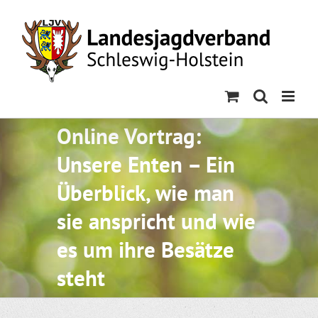
Skip
to
content
Online Vortrag:
Unsere Enten – Ein
Überblick, wie man
sie anspricht und wie
es um ihre Besätze
steht