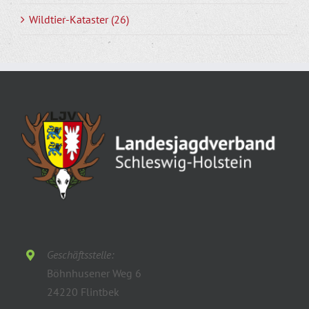
Wildtier-Kataster (26)
Geschäftsstelle:
Böhnhusener Weg 6
24220 Flintbek