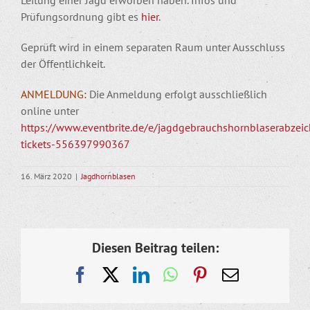
Prüfungsordnung gibt es
hier
.
Geprüft wird in einem separaten Raum unter Ausschluss
der Öffentlichkeit.
ANMELDUNG:
Die Anmeldung erfolgt ausschließlich
online unter
https://www.eventbrite.de/e/jagdgebrauchshornblaserabzei
tickets-556397990367
16. März 2020
|
Jagdhornblasen
Diesen Beitrag teilen:
Facebook
X
LinkedIn
WhatsApp
Pinterest
E-
Mail