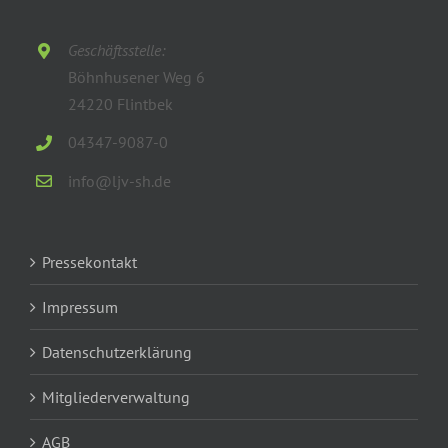
Geschäftsstelle:
Böhnhusener Weg 6
24220 Flintbek
04347-9087-0
info@ljv-sh.de
Pressekontakt
Impressum
Datenschutzerklärung
Mitgliederverwaltung
AGB