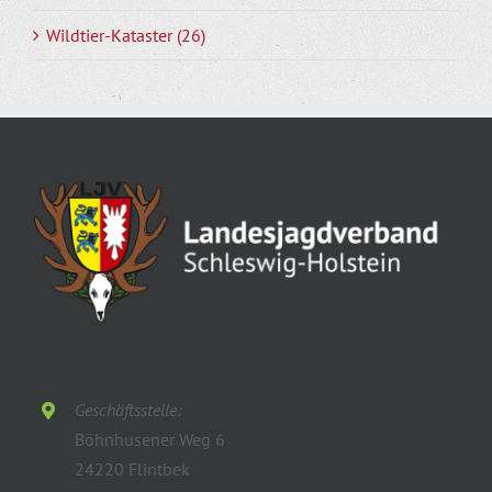
Wildtier-Kataster (26)
Geschäftsstelle:
Böhnhusener Weg 6
24220 Flintbek