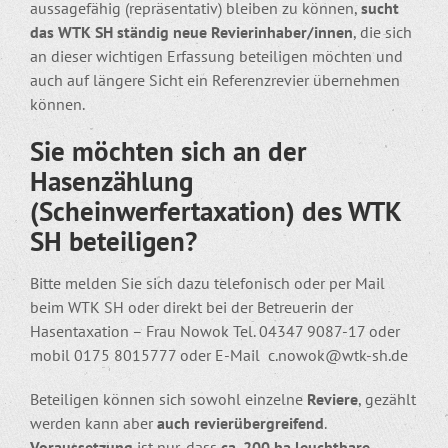
aussagefähig (repräsentativ) bleiben zu können,
sucht
das WTK SH ständig neue Revierinhaber/innen
, die sich
an dieser wichtigen Erfassung beteiligen möchten und
auch auf längere Sicht ein Referenzrevier übernehmen
können.
Sie möchten sich an der
Hasenzählung
(Scheinwerfertaxation) des WTK
SH beteiligen?
Bitte melden Sie sich dazu telefonisch oder per Mail
beim WTK SH oder direkt bei der Betreuerin der
Hasentaxation – Frau Nowok Tel. 04347 9087-17 oder
mobil 0175 8015777 oder E-Mail c.nowok@wtk-sh.de
Beteiligen können sich sowohl einzelne
Reviere
, gezählt
werden kann aber
auch revierübergreifend
.
Voraussetzung
ist nur, dass
ca. 200 ha leuchtbare