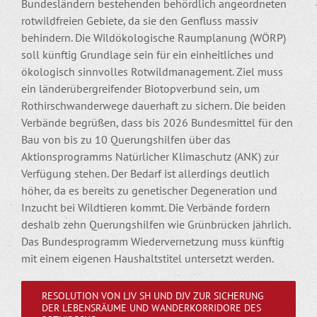
Bundesländern bestehenden behördlich angeordneten
rotwildfreien Gebiete, da sie den Genfluss massiv
behindern. Die Wildökologische Raumplanung (WÖRP)
soll künftig Grundlage sein für ein einheitliches und
ökologisch sinnvolles Rotwildmanagement. Ziel muss
ein länderübergreifender Biotopverbund sein, um
Rothirschwanderwege dauerhaft zu sichern. Die beiden
Verbände begrüßen, dass bis 2026 Bundesmittel für den
Bau von bis zu 10 Querungshilfen über das
Aktionsprogramms Natürlicher Klimaschutz (ANK) zur
Verfügung stehen. Der Bedarf ist allerdings deutlich
höher, da es bereits zu genetischer Degeneration und
Inzucht bei Wildtieren kommt. Die Verbände fordern
deshalb zehn Querungshilfen wie Grünbrücken jährlich.
Das Bundesprogramm Wiedervernetzung muss künftig
mit einem eigenen Haushaltstitel untersetzt werden.
RESOLUTION VON LJV SH UND DJV ZUR SICHERUNG
DER LEBENSRÄUME UND WANDERKORRIDORE DES