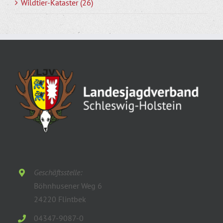
Wildtier-Kataster (26)
Geschäftsstelle:
Böhnhusener Weg 6
24220 Flintbek
04347-9087-0