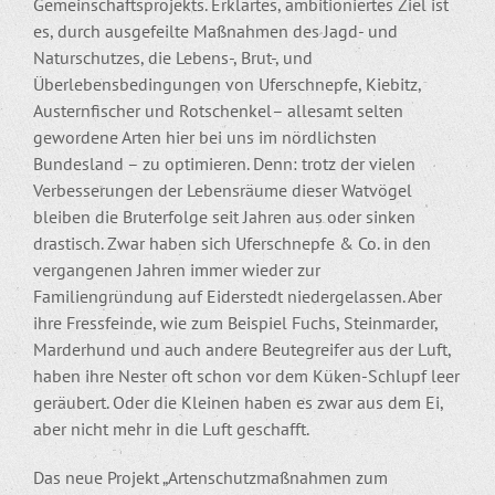
Gemeinschaftsprojekts. Erklärtes, ambitioniertes Ziel ist
es, durch ausgefeilte Maßnahmen des Jagd- und
Naturschutzes, die Lebens-, Brut-, und
Überlebensbedingungen von Uferschnepfe, Kiebitz,
Austernfischer und Rotschenkel– allesamt selten
gewordene Arten hier bei uns im nördlichsten
Bundesland – zu optimieren. Denn: trotz der vielen
Verbesserungen der Lebensräume dieser Watvögel
bleiben die Bruterfolge seit Jahren aus oder sinken
drastisch. Zwar haben sich Uferschnepfe & Co. in den
vergangenen Jahren immer wieder zur
Familiengründung auf Eiderstedt niedergelassen. Aber
ihre Fressfeinde, wie zum Beispiel Fuchs, Steinmarder,
Marderhund und auch andere Beutegreifer aus der Luft,
haben ihre Nester oft schon vor dem Küken-Schlupf leer
geräubert. Oder die Kleinen haben es zwar aus dem Ei,
aber nicht mehr in die Luft geschafft.
Das neue Projekt „Artenschutzmaßnahmen zum