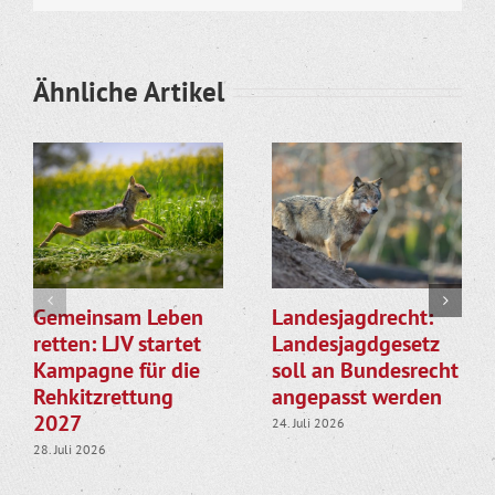
Ähnliche Artikel
Gemeinsam Leben
Landesjagdrecht:
retten: LJV startet
Landesjagdgesetz
Kampagne für die
soll an Bundesrecht
Rehkitzrettung
angepasst werden
2027
24. Juli 2026
28. Juli 2026