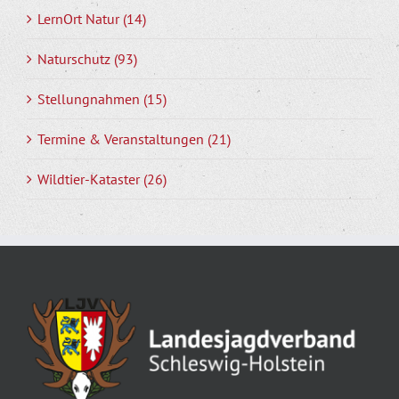
LernOrt Natur (14)
Naturschutz (93)
Stellungnahmen (15)
Termine & Veranstaltungen (21)
Wildtier-Kataster (26)