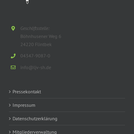
Geschäftsstelle:
Böhnhusener Weg 6
24220 Flintbek
04347-9087-0
info@ljv-sh.de
Pressekontakt
Impressum
Datenschutzerklärung
Mitgliederverwaltung