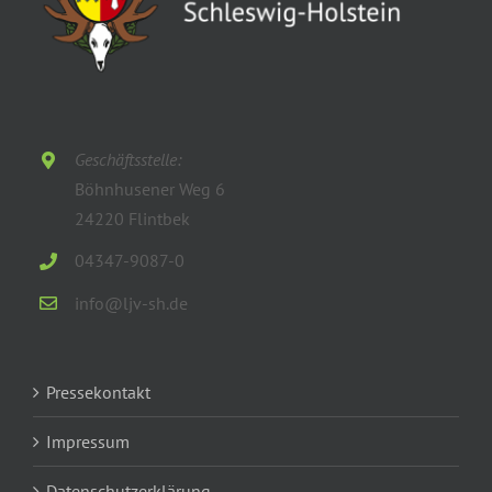
Geschäftsstelle:
Böhnhusener Weg 6
24220 Flintbek
04347-9087-0
info@ljv-sh.de
Pressekontakt
Impressum
Datenschutzerklärung