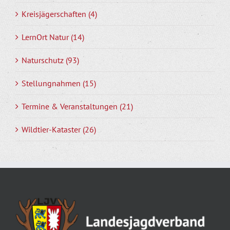
Kreisjägerschaften (4)
LernOrt Natur (14)
Naturschutz (93)
Stellungnahmen (15)
Termine & Veranstaltungen (21)
Wildtier-Kataster (26)