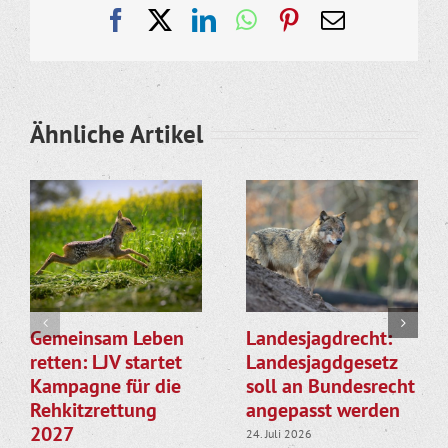
Facebook
X
LinkedIn
WhatsApp
Pinterest
E-
Mail
Ähnliche Artikel
Gemeinsam Leben
Landesjagdrecht:
retten: LJV startet
Landesjagdgesetz
Kampagne für die
soll an Bundesrecht
Rehkitzrettung
angepasst werden
2027
24. Juli 2026