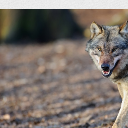
eige
rösseres
ild