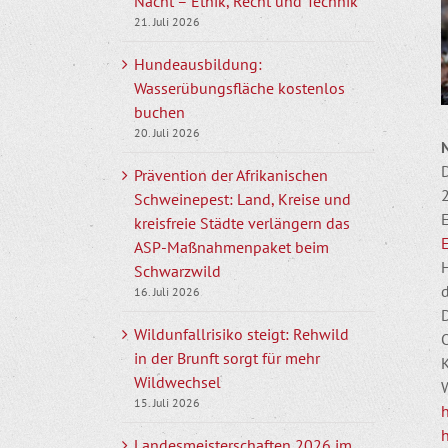
Nacht – Ethik, Recht und Technik
21. Juli 2026
Hundeausbildung:
Wasserübungsfläche kostenlos
buchen
20. Juli 2026
Prävention der Afrikanischen
Schweinepest: Land, Kreise und
kreisfreie Städte verlängern das
ASP-Maßnahmenpaket beim
Schwarzwild
d
16. Juli 2026
Wildunfallrisiko steigt: Rehwild
in der Brunft sorgt für mehr
K
Wildwechsel
W
15. Juli 2026
Landesmeisterschaften 2026 im