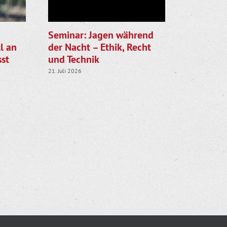
Seminar: Jagen während
Gemeinsa
l an
der Nacht – Ethik, Recht
LJV star
st
und Technik
die Rehk
21. Juli 2026
28. Juli 2026