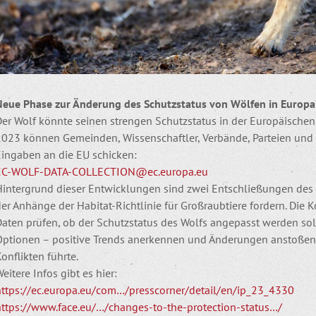
Neue Phase zur Änderung des Schutzstatus von Wölfen in Europa
Der Wolf könnte seinen strengen Schutzstatus in der Europäischen
2023 können Gemeinden, Wissenschaftler, Verbände, Parteien und 
Eingaben an die EU schicken:
EC-WOLF-DATA-COLLECTION@ec.europa.eu
Hintergrund dieser Entwicklungen sind zwei Entschließungen des
er Anhänge der Habitat-Richtlinie für Großraubtiere fordern. Die
Daten prüfen, ob der Schutzstatus des Wolfs angepasst werden sol
Optionen – positive Trends anerkennen und Änderungen anstoßen o
onflikten führte.
eitere Infos gibt es hier:
https://ec.europa.eu/com…/presscorner/detail/en/ip_23_4330
https://www.face.eu/…/changes-to-the-protection-status…/